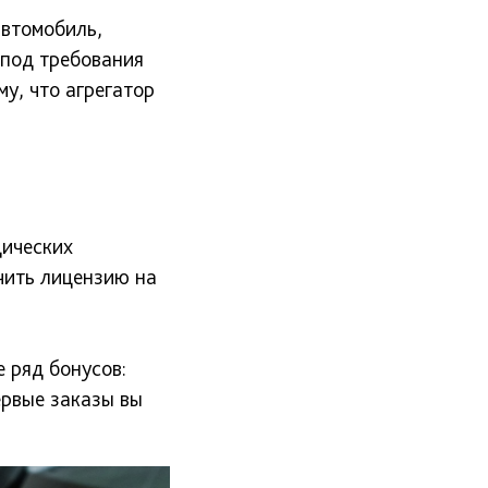
автомобиль,
 под требования
му, что агрегатор
дических
чить лицензию на
 ряд бонусов:
ервые заказы вы