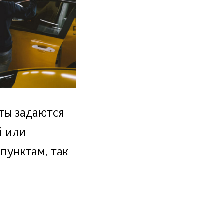
оты задаются
й или
 пунктам, так