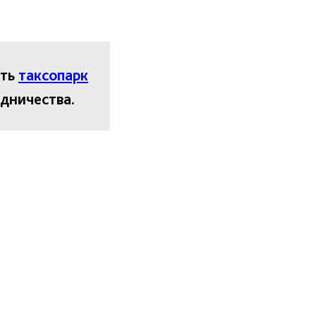
еть
таксопарк
удничества.