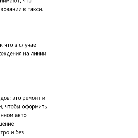
онимают, что
зовании в такси.
к что в случае
хождения на линии
дов: это ремонт и
и, чтобы оформить
анном авто
шение
тро и без