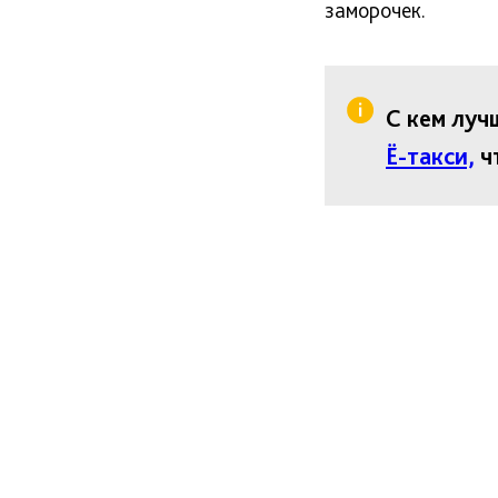
заморочек.
С кем луч
Ё-такси,
чт