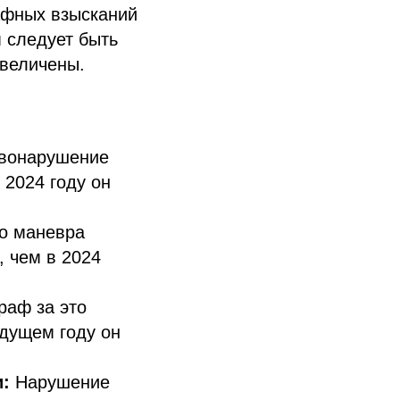
афных взысканий
 следует быть
увеличены.
авонарушение
 2024 году он
о маневра
, чем в 2024
аф за это
ыдущем году он
и:
Нарушение