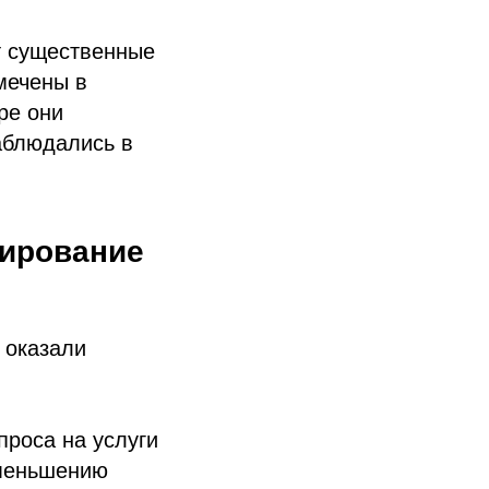
т существенные
мечены в
ре они
наблюдались в
ирование
 оказали
проса на услуги
уменьшению