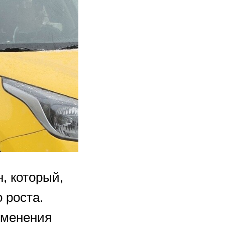
н, который,
 роста.
зменения