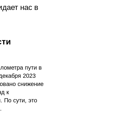
идает нас в
сти
илометра пути в
 декабря 2023
ровано снижение
нд к
 По сути, это
.