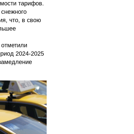
имости тарифов.
 снежного
я, что, в свою
ольшее
 отметили
ериод 2024-2025
 замедление