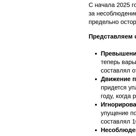
С начала 2025 г
за несоблюдени
предельно осто
Представляем 
Превышение
теперь варь
составлял о
Движение п
придется уп
году, когда
Игнорирова
упущение по
составлял 1
Несоблюден